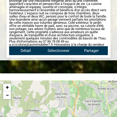
prolongé par une mezzanine élégante ainsi qu'une cheminée
apportant caractère et perspective à l'espace de vie. La cuisine
aménagée et équipée, ouverte et conviviale, s'intègre
harmonieusement à l'ensemble et bénéficie d'un accès direct vers
l'extérieur. L'espace nuit se compose de trois chambres, deux
salles d'eau et deux WC, pensés pour le confort de toute la famille.
Une buanderie ainsi qu'un garage viennent parfaire les prestations
de cette maison aux volumes généreux. Coté extérieur, le jardin
offre un véritable havre de paix, avec sa piscine, sa cuisine d'été,
son potager, ses arbres fruitiers ainsi que de nombreux locaux de
rangement. Cette propriété s'adresse aux amateurs en quête
d'espace, de tranquillité et d'une architecture singulière, à
seulement quelques minutes des commodités du bassin de Thau.
Plus d'informations au 07 86 78 08 49 ou
a.scicolone@asimmobilier7.fr Honoraires à la charge du vendeur
Détail
Sélectionner
Partager
+
−