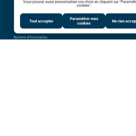
Vous pouvez aussi personnaliser vos choix en cliquant sur "Paramétr
cookies".
Paramétrer mes
Tout accepter
Ne rien accep
cookies
Bareme d'honoraires
Mentions légales
Politique de protection des données
Espace propriétaire
Gérer les cookies
Plan
PARTAGER
:
Nos annonces par ville
Sete 34200
Palavas les flots 34250
Montpellier 34000
Vendargues 34740
Beziers 34500
Balaruc le vieux 34540