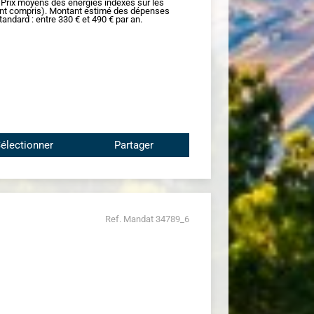
 Prix moyens des énergies indexés sur les
t compris). Montant estimé des dépenses
andard : entre 330 € et 490 € par an.
électionner
Partager
Ref. Mandat 34789_6