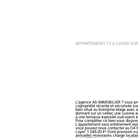
APPARTEMENT T3 A LOUER SUR
L'agence AS IMMOBILIER 7 vous propo
copropriété récente et sécurisée su
bien situé au troisième étage avec 
donnant sur un cellier, une cuisine
à une terrasse exposée sud-ouest av
Pour compléter ce bien vous dispos
L'appartement sera entièrement repei
vous pouvez nous contacter au O4 3
Loyer: 1 045.00 €* Dont provision su
annuelle) Honoraires charge locatair