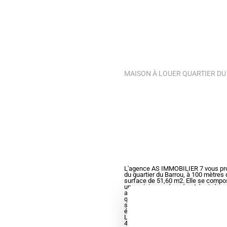
MAISON À LOUER QUARTIER D
L'agence AS IMMOBILIER 7 vous propo
du quartier du Barrou, à 100 mètres
surface de 51,60 m2. Elle se compos
une cuisine aménagée et équipée, un
avec placard. A l'étage vous trouve
qu'un coin nuit ou bureau. Pour votr
surface de plus de 300 m2 sur leque
également servire de rangement. Ce 
Literie neuve ! Pour plus de rensei
45 52 33. Bien meublé Loyer: 1 000.0