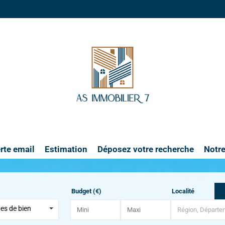
rte email
Estimation
Déposez votre recherche
Notr
Budget (€)
Localité
pes de bien