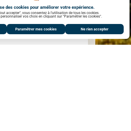
TTC dont honoraires état des lieux : 165 € TTC
ns des énergies indexés sur les années
lise des cookies pour améliorer votre expérience.
is). Montant estimé des dépenses annuelles
ntre 560 € et 790 € par an.
out accepter", vous consentez à l'utilisation de tous les cookies.
personnaliser vos choix en cliquant sur "Paramétrer les cookies".
Paramétrer mes cookies
Ne rien accepter
électionner
Partager