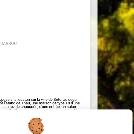
U BARROU
se à la locaton sur la ville de Sète, au coeur
 de l'étang de Thau, une maison de type T3 d'une
e au rez de chaussée, d'une entrée, un salon,
e salle d'eau, wc séparé ainsi qu''une chambre
rez une deuxième chambre avec placard ainsi
e confort vous disposez d'un jardin arboré d'une
l vous trouverez une cuisine d'été, pouvant
bien est loué entièrement meublé et équipé.
gnements, vous pouveznous contacter au 04 34
0 €* Dont charges forfaitaires : 150 € par mois