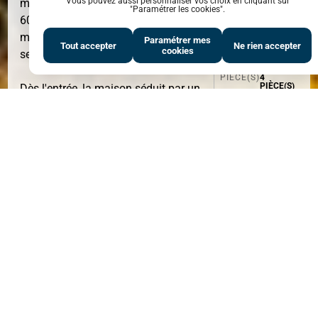
Vous pouvez aussi personnaliser vos choix en cliquant sur
magnifiquement arborée de plus de 3
"Paramétrer les cookies".
600 m2, cette propriété d'environ 220
m2 offre un art de vivre rare sur le
Paramétrer mes
Tout accepter
Ne rien accepter
cookies
secteur.
PIÈCE(S)
4
PIÈCE(S)
Dès l'entrée, la maison séduit par un
vaste séjour baigné de lumière,
sublimé par de larges ouvertures sur
le jardin et prolongé par une
mezzanine élégante ainsi qu'une
cheminée apportant caractère et
perspective à l'espace de vie.
La cuisine aménagée et équipée,
ouverte et conviviale, s'intègre
harmonieusement à l'ensemble et
CHAMBRE(S)
3
CHAMBRE
bénéficie d'un accès direct vers
l'extérieur.