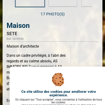
17 PHOTO(S)
Maison
SETE
Ref. 3478940
Maison d'architecte
Dans un cadre privilégié, à l'abri des
regards et au calme absolu, AS
IMMOBILIER 7 vous propose à 10
mintes de Sète, sur la commune de
SURFACE
221 M²
Balaruc Le Vieux, une maison
d'architecte, alliant volumes, lumière
et nature.
Ce site utilise des cookies pour améliorer votre
expérience.
En cliquant sur "Tout accepter", vous consentez à l'utilisation de tous
Edifiée sur une parcelle plate et
les cookies.