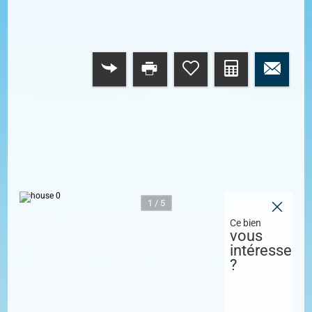
RETOUR
1 / 5
Ce bien
vous
intéresse
?