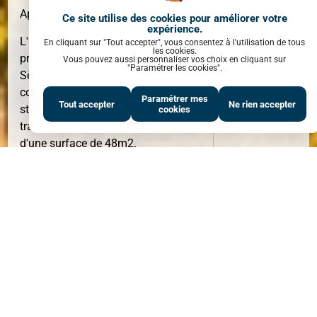
Appartement T2 Mezzanine Sète
Ce site utilise des cookies pour améliorer votre
expérience.
L'agence As Immobilier 7 vous
En cliquant sur "Tout accepter", vous consentez à l'utilisation de tous
les cookies.
propose en plein coeur de la ville de
Vous pouvez aussi personnaliser vos choix en cliquant sur
"Paramétrer les cookies".
Sète, à deux pas des canaux et des
SURFACE
48 M²
commerces, dans un immeuble de
Paramétrer mes
Tout accepter
Ne rien accepter
style ancien un appartement
cookies
traversant de type T2 mezzanine
d'une surface de 48m2.
Il se compose d'une cuisine
aménagée et équipée, un salon -
séjour, une mezzanine ainsi qu'une
salle d'eau avec WC.
PIÈCE(S)
1
PIÈCE(S)
Pour votre confort ce bien dispose de
la climatisation.
Contactez-nous au 04 34 45 52 33