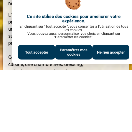
neuf
L'agence AS IMMOBILIER 7 vous
Ce site utilise des cookies pour améliorer votre
expérience.
propose à la vente à Sète, coté plage,
SURFACE
137 M²
En cliquant sur "Tout accepter", vous consentez à l'utilisation de tous
un appartement de type T5 d'une
les cookies.
Vous pouvez aussi personnaliser vos choix en cliquant sur
surface de 137m2 dans un
"Paramétrer les cookies".
programme neuf.
Paramétrer mes
Tout accepter
Ne rien accepter
cookies
Ce bien comprend une entrée, séjour,
cuisine, une chambre avec dressing,
trois chambres avec placard, une
salle d'eau avec wc, une salle de bain,
wc, cellier et dressing.
PIÈCE(S)
5
PIÈCE(S)
Pour votre confort cet appartement
dispose d'une terrasse de 37,70 m2
ainsi que deux garages privatif.
Date de livraison prévue deuxième