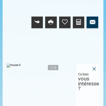
RETOUR
1 / 6
Ce bien
vous
intéresse
?