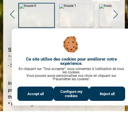
6 PHOTO(S)
SETE
Ref. 34789_2
Ce site utilise des cookies pour améliorer votre
expérience.
- Sale - SETE
En cliquant sur "Tout accepter", vous consentez à l'utilisation de tous
les cookies.
Vous pouvez aussi personnaliser vos choix en cliquant sur
"Paramétrer les cookies".
Information on the risks to which this
property is exposed is available on
AREA
137 M²
Configure my
Accept all
Reject all
cookies
the
Géorisques
website
* Fees charged to the seller.