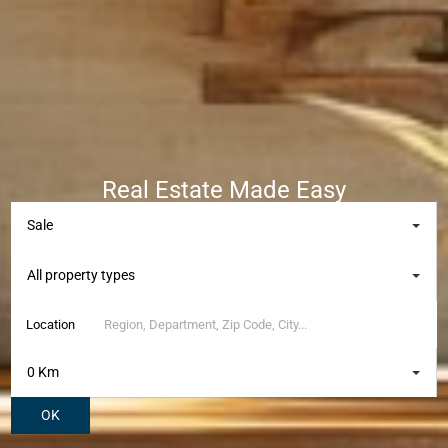
Real Estate Made Easy
Sale
All property types
Location
0 Km